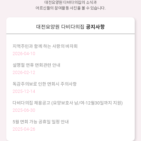
대전요양원 다비다의집의 소식과
동의서 및 필요서류 병원 내원하여 작성.
어르신들의 참여활동 사진을 볼 수 있습니다.
- 단, 대학병원 및 기존이용병원 진료는 불가.
대전요양원 다비다의집
공지사항
지역주민과 함께 하는 사랑의 바자회
2026-04-10
설명절 연휴 면회관련 안내
2026-02-12
독감주의보로 인한 면회시 주의사항
2025-12-14
다비다의집 채용공고 (요양보호사 남/여-12월30일까지 지원)
2025-06-30
5월 면회 가능 공휴일 일정 안내
2025-04-26