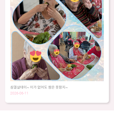
삼결살데이~ 이가 없어도 쌈은 못참지~
2026-06-11