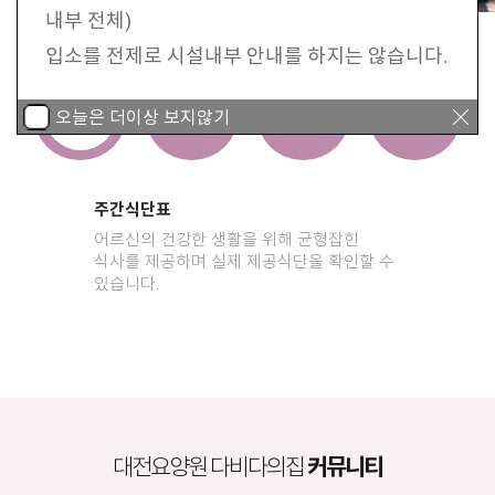
내부 전체)
입소를 전제로 시설내부 안내를 하지는 않습니다.
언제든 편안하게 문의 주시면 감사하겠습니다.
오늘은 더이상 보지않기
2. 입소 후 병원진료서비스
보호자님들의 편의 및 어르신 건강증진을 위해
주간식단표
병원진료 동행서비스를 무료로시행.
어르신의 건강한 생활을 위해 균형잡힌
식사를 제공하며 실제 제공식단을 확인할 수
- 협력병원(신탄진한일병원, 대전한일병원)진료
있습니다.
및 이비인후과, 피부과등 필요시 보호자의 동의
후 병원 진료 시행
- 정규약(어르신이 평상시 드시는 약)
협력병원으로 연계시 시설에서 내원.
- 입원치료 필요시 협력병원 입원시에는 보호자
대전요양원 다비다의집
커뮤니티
동행없이도 구두 동의로 입원 가능하며 추후