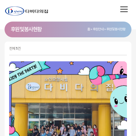
후원 및 봉사 현황
홈
후원안내
후원및봉사현황
전체
1
건